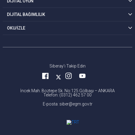
DİJİTAL OYUN
DİJİTAL BAĞIMLILIK
OKU/İZLE
Siberay'ı Takip Edin
İncek Mah. Boztepe Sk. No:125 Gölbaşı – ANKARA
Telefon: (0312) 462 57 00
E-posta: siber@egm.gov.tr