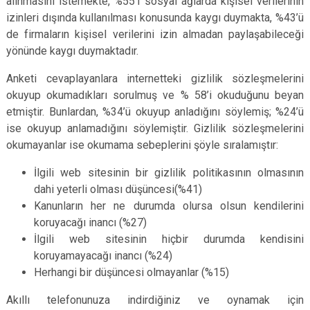
alınmasını istemekte, %55’i sosyal ağlarda kişisel verilerinin
izinleri dışında kullanılması konusunda kaygı duymakta, %43’ü
de firmaların kişisel verilerini izin almadan paylaşabileceği
yönünde kaygı duymaktadır.
Anketi cevaplayanlara internetteki gizlilik sözleşmelerini
okuyup okumadıkları sorulmuş ve % 58’i okuduğunu beyan
etmiştir. Bunlardan, %34’ü okuyup anladığını söylemiş; %24’ü
ise okuyup anlamadığını söylemiştir. Gizlilik sözleşmelerini
okumayanlar ise okumama sebeplerini şöyle sıralamıştır:
İlgili web sitesinin bir gizlilik politikasının olmasının
dahi yeterli olması düşüncesi(%41)
Kanunların her ne durumda olursa olsun kendilerini
koruyacağı inancı (%27)
İlgili web sitesinin hiçbir durumda kendisini
koruyamayacağı inancı (%24)
Herhangi bir düşüncesi olmayanlar (%15)
Akıllı telefonunuza indirdiğiniz ve oynamak için