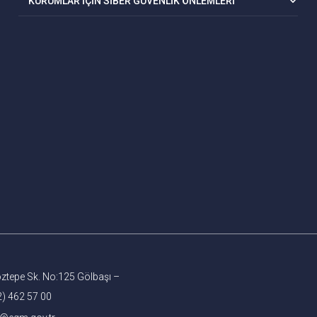
KURUMLAR İÇİN SİBER GÜVENLİK ÖNLEMLERİ
ztepe Sk. No:125 Gölbaşı –
2) 462 57 00