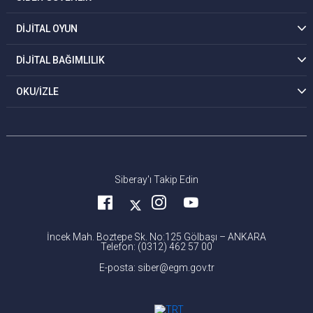
DİJİTAL OYUN
DİJİTAL BAĞIMLILIK
OKU/İZLE
Siberay'ı Takip Edin
İncek Mah. Boztepe Sk. No:125 Gölbaşı – ANKARA
Telefon: (0312) 462 57 00
E-posta: siber@egm.gov.tr